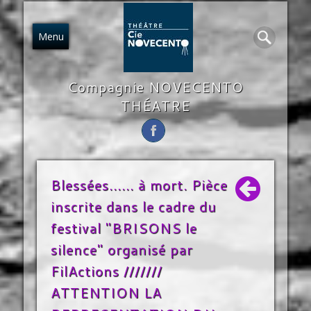
PRÉSENTATION
SPECTACLES
CONTACT
AUTRES
ACCUEIL
ACCÈS
Nous Situer !
Prestations !
Nous Joindre !
Qui Sommes-Nous ?
Bienvenue !
Des Détails ?
Menu
Compagnie NOVECENTO
THÉATRE
Blessées...... à mort. Pièce
inscrite dans le cadre du
festival "BRISONS le
silence" organisé par
FilActions ///////
ATTENTION LA